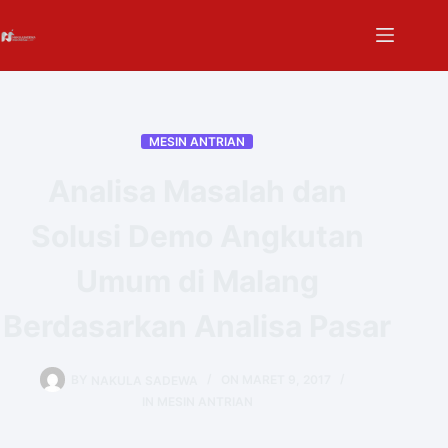
MESIN ANTRIAN
Analisa Masalah dan
Solusi Demo Angkutan
Umum di Malang
Berdasarkan Analisa Pasar
BY
NAKULA SADEWA
ON
MARET 9, 2017
IN
MESIN ANTRIAN