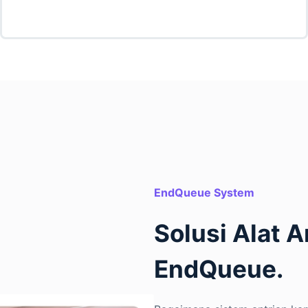
EndQueue System
Solusi Alat A
EndQueue.