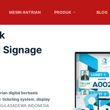
MESIN ANTRIAN
PRODUK
BLOG
sk
al Signage
rian digital berbasis
an
ticketing system, display
AKULASADEWA INDONESIA