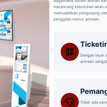
Bagaimana sistem antrian ka
merancang kebutuhan akan sua
memudahkan pengunjung namu
panggilan nomor antrean.
Ticketi
Dengan layar s
antrean sanga
Pemangg
Tidak ada per