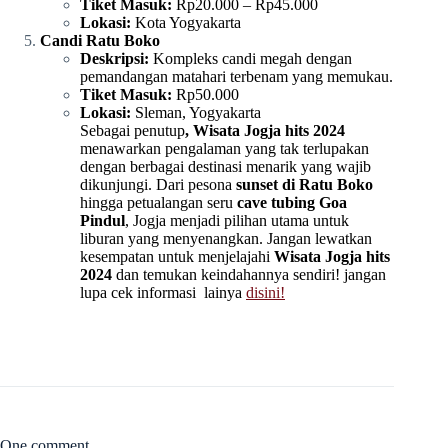
Tiket Masuk:
Rp20.000 – Rp45.000
Lokasi:
Kota Yogyakarta
Candi Ratu Boko
Deskripsi:
Kompleks candi megah dengan
pemandangan matahari terbenam yang memukau.
Tiket Masuk:
Rp50.000
Lokasi:
Sleman, Yogyakarta
Sebagai penutup
, Wisata Jogja hits 2024
menawarkan pengalaman yang tak terlupakan
dengan berbagai destinasi menarik yang wajib
dikunjungi. Dari pesona
sunset di Ratu Boko
hingga petualangan seru
cave tubing Goa
Pindul
, Jogja menjadi pilihan utama untuk
liburan yang menyenangkan. Jangan lewatkan
kesempatan untuk menjelajahi
Wisata Jogja hits
2024
dan temukan keindahannya sendiri! jangan
lupa cek informasi lainya
disini!
One comment