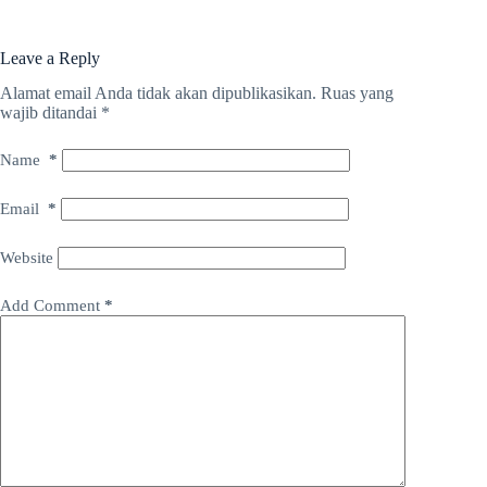
Leave a Reply
Alamat email Anda tidak akan dipublikasikan.
Ruas yang
wajib ditandai
*
Name
*
Email
*
Website
Add Comment
*