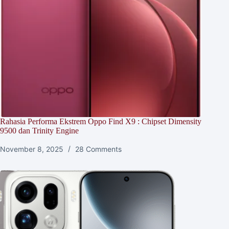
Rahasia Performa Ekstrem Oppo Find X9 : Chipset Dimensity
9500 dan Trinity Engine
November 8, 2025
28 Comments