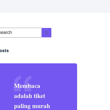
osts
Membaca
adalah tiket
paling murah