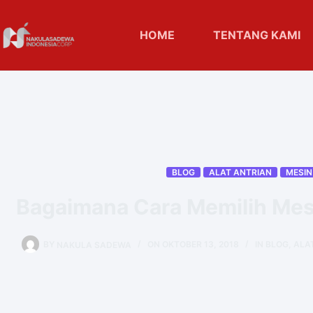
HOME
TENTANG KAMI
BLOG
ALAT ANTRIAN
MESIN
Bagaimana Cara Memilih Mesi
BY
NAKULA SADEWA
ON
OKTOBER 13, 2018
IN
BLOG
,
ALA