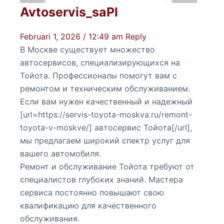
Avtoservis_saPl
Februari 1, 2026 / 12:49 am
Reply
В Москве существует множество
автосервисов, специализирующихся на
Тойота. Профессионалы помогут вам с
ремонтом и техническим обслуживанием.
Если вам нужен качественный и надежный
[url=https://servis-toyota-moskva.ru/remont-
toyota-v-moskve/] автосервис Тойота[/url],
мы предлагаем широкий спектр услуг для
вашего автомобиля.
Ремонт и обслуживание Тойота требуют от
специалистов глубоких знаний. Мастера
сервиса постоянно повышают свою
квалификацию для качественного
обслуживания.