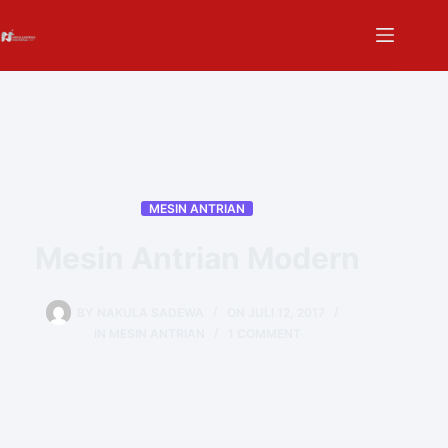
MESIN ANTRIAN
Mesin Antrian Modern
BY
NAKULA SADEWA
ON
JULI 12, 2017
IN
MESIN ANTRIAN
1 COMMENT