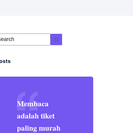
osts
Membaca
adalah tiket
paling murah