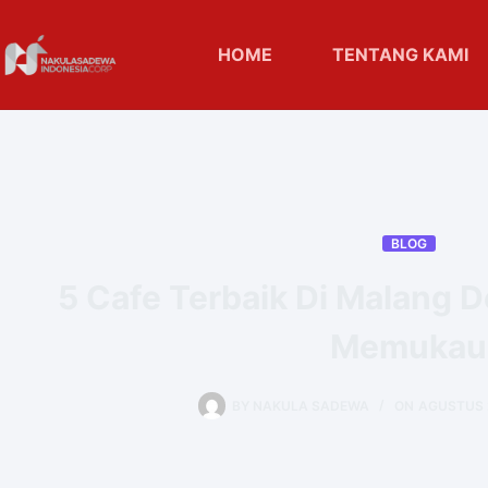
HOME
TENTANG KAMI
BLOG
5 Cafe Terbaik Di Malang 
Memukau
BY
NAKULA SADEWA
ON
AGUSTUS 2