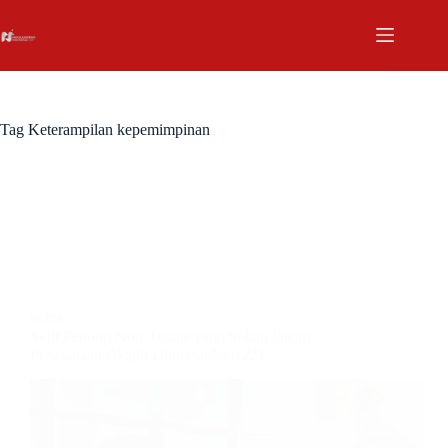
Tag
Keterampilan kepemimpinan
BLOG
Skill Penting Non-Teknis yang Selalu Dicari
Perusahaan (Wajib Dikuasai Gen Z!)