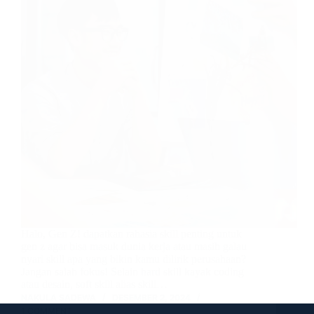
Halo, Gen Z! dapatkan rahasia skill penting untuk
gen z agar bisa masuk dunia kerja atau masih galau
nyari skill apa yang bikin kamu dilirik perusahaan?
Jangan salah fokus! Selain hard skill kayak coding
atau desain, soft skill alias skill…
NAKULA SADEWA
DESEMBER 2, 2024
1 COMMENT