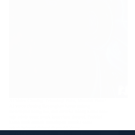
AI Voice Cloning: Teknologi Baru, Masalah Baru?
AI voice cloning Bayangkan kamu sedang
menelepon orang tua, dan mereka bilang kamu baru
saja minta uang untuk keperluan darurat. Padahal
kamu tidak pernah menelepon mereka sama
sekali.Selamat datang di era AI Voice…
NAKULA SADEWA
APRIL 7, 2025
1 COMMENT