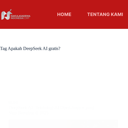
HOME
TENTANG KAMI
Tag
Apakah DeepSeek AI gratis?
BLOG
DeepSeek AI: Teknologi AI Open-Source yang
Siap Bersaing di 2025