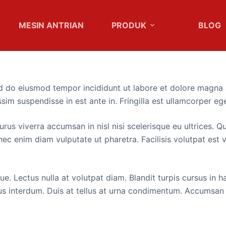
MESIN ANTRIAN
PRODUK
BLOG
d do eiusmod tempor incididunt ut labore et dolore magna ali
m suspendisse in est ante in. Fringilla est ullamcorper eget 
purus viverra accumsan in nisl nisi scelerisque eu ultrices
 enim diam vulputate ut pharetra. Facilisis volutpat est ve
 Lectus nulla at volutpat diam. Blandit turpis cursus in hac
s interdum. Duis at tellus at urna condimentum. Accumsan s